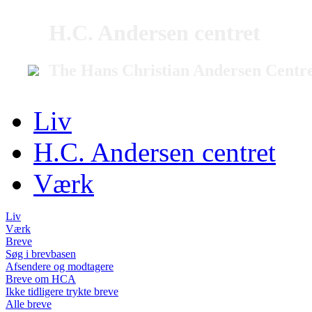
H.C. Andersen centret
The Hans Christian Andersen Centr
Liv
H.C. Andersen centret
Værk
Liv
Værk
Breve
Søg i brevbasen
Afsendere og modtagere
Breve om HCA
Ikke tidligere trykte breve
Alle breve