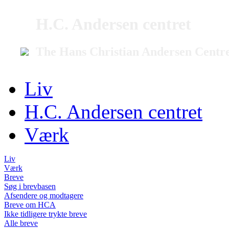
H.C. Andersen centret
The Hans Christian Andersen Centr
Liv
H.C. Andersen centret
Værk
Liv
Værk
Breve
Søg i brevbasen
Afsendere og modtagere
Breve om HCA
Ikke tidligere trykte breve
Alle breve