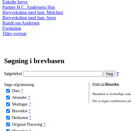
Enkelte breve
Partner H.C. Andersens Hus
Brevveksling med fam. Melchior
Brevveksling med fam. Serre
Rundt om Andersen
Forskning
Titler oversat
Søgning i brevbasen
Søgetekst
?
Søge-afgrænsning:
Hjælp til
Metatekst
:
Dato
?
Metatekst er forskellige reda
Afsender
?
Der er ingen restriktioner på
Modtager
?
Brevtekst
?
Herkomst
?
Original Placering
?
Metatekst
?