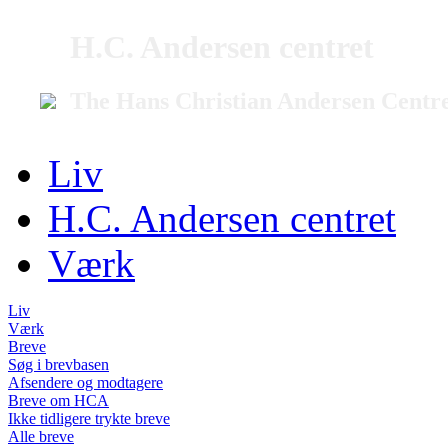
H.C. Andersen centret
The Hans Christian Andersen Centr
Liv
H.C. Andersen centret
Værk
Liv
Værk
Breve
Søg i brevbasen
Afsendere og modtagere
Breve om HCA
Ikke tidligere trykte breve
Alle breve