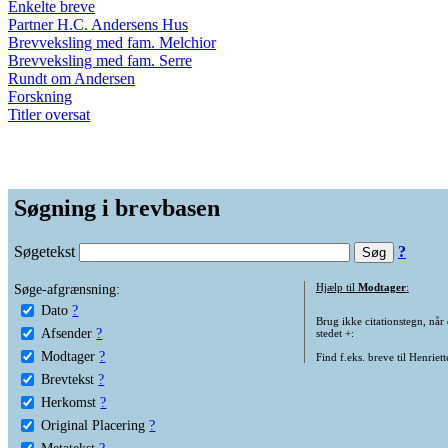
Enkelte breve
Partner H.C. Andersens Hus
Brevveksling med fam. Melchior
Brevveksling med fam. Serre
Rundt om Andersen
Forskning
Titler oversat
Søgning i brevbasen
Søgetekst
?
Søge-afgrænsning:
Hjælp til
Modtager
:
Dato
?
Brug ikke citationstegn, når
Afsender
?
stedet +:
Modtager
?
Find f.eks. breve til Henriet
Brevtekst
?
Herkomst
?
Original Placering
?
Metatekst
?