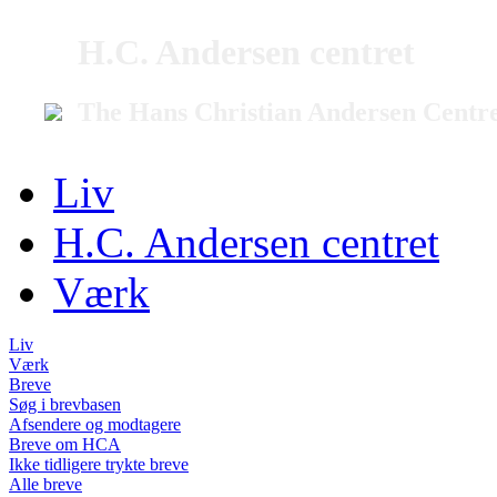
H.C. Andersen centret
The Hans Christian Andersen Centr
Liv
H.C. Andersen centret
Værk
Liv
Værk
Breve
Søg i brevbasen
Afsendere og modtagere
Breve om HCA
Ikke tidligere trykte breve
Alle breve