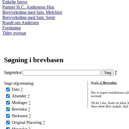
Enkelte breve
Partner H.C. Andersens Hus
Brevveksling med fam. Melchior
Brevveksling med fam. Serre
Rundt om Andersen
Forskning
Titler oversat
Søgning i brevbasen
Søgetekst
?
Søge-afgrænsning:
Hjælp til
Brevtekst
:
Dato
?
Der er ingen restriktioner p
Afsender
?
normalt.
Modtager
?
Vil du f.eks. finde en tekst,
Naar dette Brev
indgår, skal
Brevtekst
?
Herkomst
?
Original Placering
?
Metatekst
?