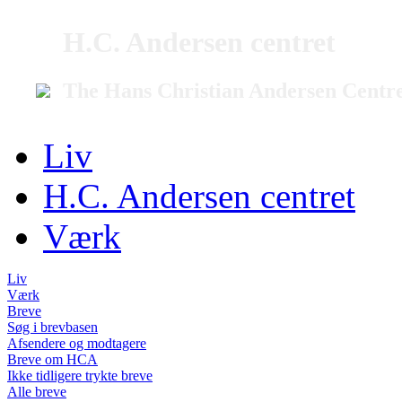
H.C. Andersen centret
The Hans Christian Andersen Centr
Liv
H.C. Andersen centret
Værk
Liv
Værk
Breve
Søg i brevbasen
Afsendere og modtagere
Breve om HCA
Ikke tidligere trykte breve
Alle breve