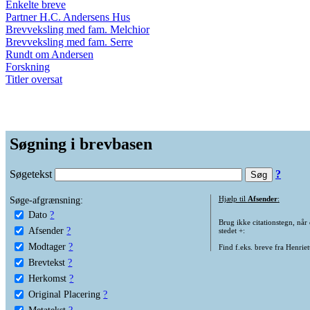
Enkelte breve
Partner H.C. Andersens Hus
Brevveksling med fam. Melchior
Brevveksling med fam. Serre
Rundt om Andersen
Forskning
Titler oversat
Søgning i brevbasen
Søgetekst
?
Søge-afgrænsning:
Hjælp til
Afsender
:
Dato
?
Brug ikke citationstegn, når
Afsender
?
stedet +:
Modtager
?
Find f.eks. breve fra Henrie
Brevtekst
?
Herkomst
?
Original Placering
?
Metatekst
?