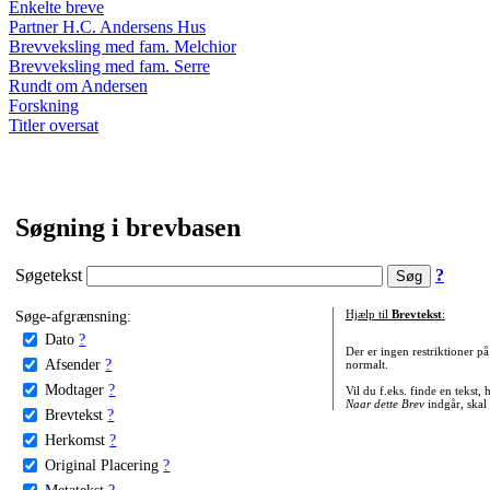
Enkelte breve
Partner H.C. Andersens Hus
Brevveksling med fam. Melchior
Brevveksling med fam. Serre
Rundt om Andersen
Forskning
Titler oversat
Søgning i brevbasen
Søgetekst
?
Søge-afgrænsning:
Hjælp til
Brevtekst
:
Dato
?
Der er ingen restriktioner p
Afsender
?
normalt.
Modtager
?
Vil du f.eks. finde en tekst,
Naar dette Brev
indgår, skal
Brevtekst
?
Herkomst
?
Original Placering
?
Metatekst
?