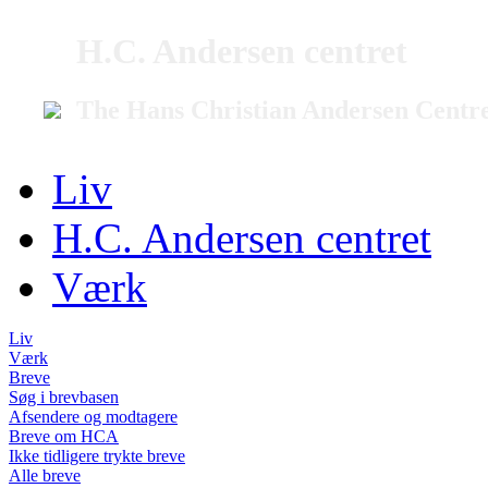
H.C. Andersen centret
The Hans Christian Andersen Centr
Liv
H.C. Andersen centret
Værk
Liv
Værk
Breve
Søg i brevbasen
Afsendere og modtagere
Breve om HCA
Ikke tidligere trykte breve
Alle breve