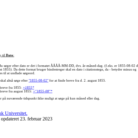
p til
Dato
:
du søger efter dato er det i formatet ÅÅÅÅ-MM-DD, dvs. år-måned-dag. (f.eks. er 1855-08-02 d
st 1855). Da dette format bruger bindestreger skal en dato i citationstegn, da - betyder minus og
s til at undlade søgeord.
skal altså søge efter
"1855-08-02"
for at finde breve fra d. 2. august 1855.
 breve fra 1855:
+1855*
 breve fra august 1855:
+"1855-08"*
er på nuværende tidspunkt ikke muligt at søge på kun måned eller dag.
 opdateret 23. februar 2023