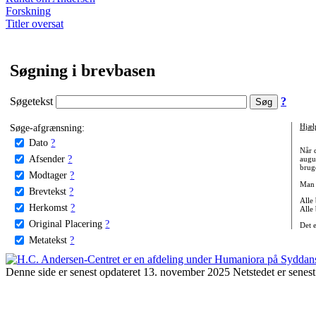
Forskning
Titler oversat
Søgning i brevbasen
Søgetekst
?
Søge-afgrænsning:
Hjæl
Dato
?
Når 
Afsender
?
augu
bruge
Modtager
?
Man 
Brevtekst
?
Alle
Herkomst
?
Alle
Original Placering
?
Det 
Metatekst
?
Denne side er senest opdateret 13. november 2025 Netstedet er senest