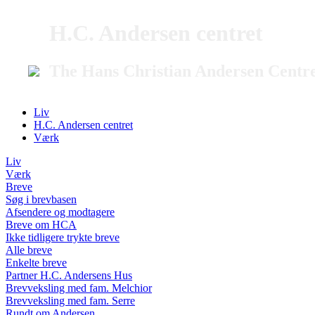
H.C. Andersen centret
The Hans Christian Andersen Centr
Liv
H.C. Andersen centret
Værk
Liv
Værk
Breve
Søg i brevbasen
Afsendere og modtagere
Breve om HCA
Ikke tidligere trykte breve
Alle breve
Enkelte breve
Partner H.C. Andersens Hus
Brevveksling med fam. Melchior
Brevveksling med fam. Serre
Rundt om Andersen