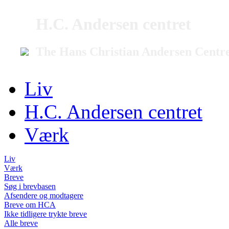
H.C. Andersen centret
The Hans Christian Andersen Centr
Liv
H.C. Andersen centret
Værk
Liv
Værk
Breve
Søg i brevbasen
Afsendere og modtagere
Breve om HCA
Ikke tidligere trykte breve
Alle breve