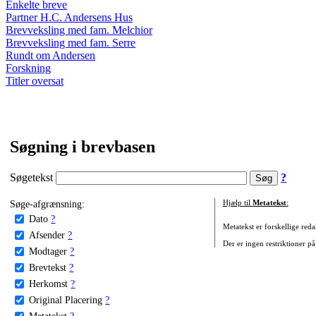
Enkelte breve
Partner H.C. Andersens Hus
Brevveksling med fam. Melchior
Brevveksling med fam. Serre
Rundt om Andersen
Forskning
Titler oversat
Søgning i brevbasen
Søgetekst
?
Søge-afgrænsning:
Hjælp til
Metatekst
:
Dato
?
Metatekst er forskellige reda
Afsender
?
Der er ingen restriktioner på
Modtager
?
Brevtekst
?
Herkomst
?
Original Placering
?
Metatekst
?