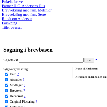
Enkelte breve
Partner H.C. Andersens Hus
Brevveksling med fam. Melchior
Brevveksling med fam. Serre
Rundt om Andersen
Forskning
Titler oversat
Søgning i brevbasen
Søgetekst
?
Søge-afgrænsning:
Hjælp til
Herkomst
:
Dato
?
Herkomst: kilden til den digi
Afsender
?
Modtager
?
Brevtekst
?
Herkomst
?
Original Placering
?
Metatekst
?