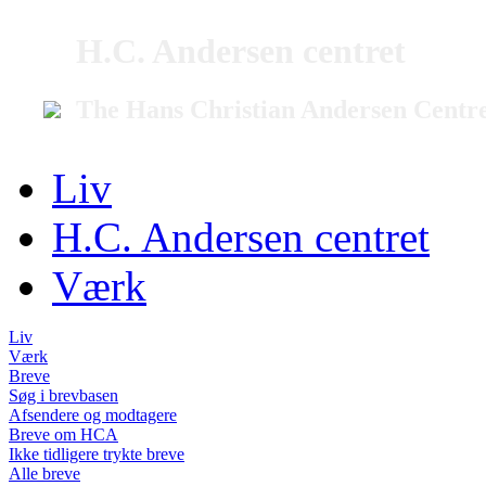
H.C. Andersen centret
The Hans Christian Andersen Centr
Liv
H.C. Andersen centret
Værk
Liv
Værk
Breve
Søg i brevbasen
Afsendere og modtagere
Breve om HCA
Ikke tidligere trykte breve
Alle breve