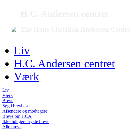
H.C. Andersen centret
The Hans Christian Andersen Centr
Liv
H.C. Andersen centret
Værk
Liv
Værk
Breve
Søg i brevbasen
Afsendere og modtagere
Breve om HCA
Ikke tidligere trykte breve
Alle breve