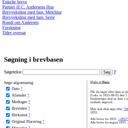
Enkelte breve
Partner H.C. Andersens Hus
Brevveksling med fam. Melchior
Brevveksling med fam. Serre
Rundt om Andersen
Forskning
Titler oversat
Søgning i brevbasen
Søgetekst
?
Søge-afgrænsning:
Hjælp til
Dato
:
Dato
?
Når du søger efter dato er
Afsender
?
(f.eks. er 1855-08-02 den 2
bindestreger skal en dato i c
Modtager
?
undlade søgeord.
Brevtekst
?
Man skal altså søge efter
"18
1855.
Herkomst
?
Alle breve fra 1855:
+1855
Original Placering
?
Alle breve fra august 1855:
Metatekst
?