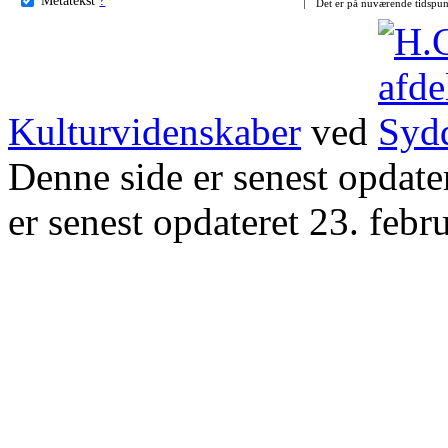
Det er på nuværende tidspun
Kulturvidenskaber
ved
Denne side er senest opdat
er senest opdateret 23. febr