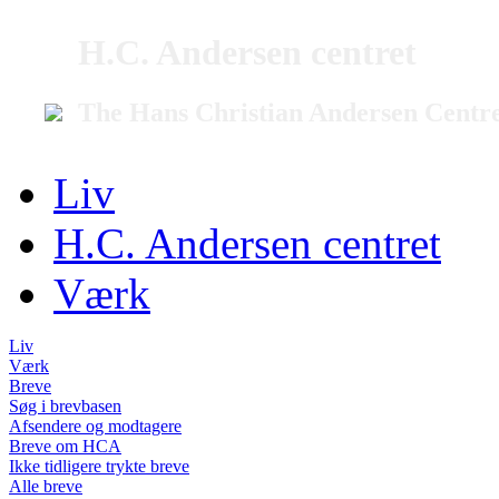
H.C. Andersen centret
The Hans Christian Andersen Centr
Liv
H.C. Andersen centret
Værk
Liv
Værk
Breve
Søg i brevbasen
Afsendere og modtagere
Breve om HCA
Ikke tidligere trykte breve
Alle breve