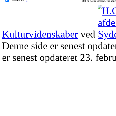
Det er på nuværende tidspun
Kulturvidenskaber
ved
Denne side er senest opdat
er senest opdateret 23. febr