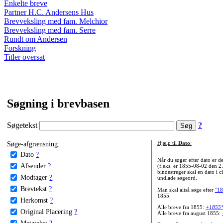
Enkelte breve
Partner H.C. Andersens Hus
Brevveksling med fam. Melchior
Brevveksling med fam. Serre
Rundt om Andersen
Forskning
Titler oversat
Søgning i brevbasen
Søgetekst
?
Søge-afgrænsning:
Hjælp til
Dato
:
Dato
?
Når du søger efter dato er
Afsender
?
(f.eks. er 1855-08-02 den 2
bindestreger skal en dato i c
Modtager
?
undlade søgeord.
Brevtekst
?
Man skal altså søge efter
"18
1855.
Herkomst
?
Alle breve fra 1855:
+1855
Original Placering
?
Alle breve fra august 1855:
Metatekst
?