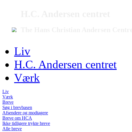
H.C. Andersen centret
The Hans Christian Andersen Centr
Liv
H.C. Andersen centret
Værk
Liv
Værk
Breve
Søg i brevbasen
Afsendere og modtagere
Breve om HCA
Ikke tidligere trykte breve
Alle breve