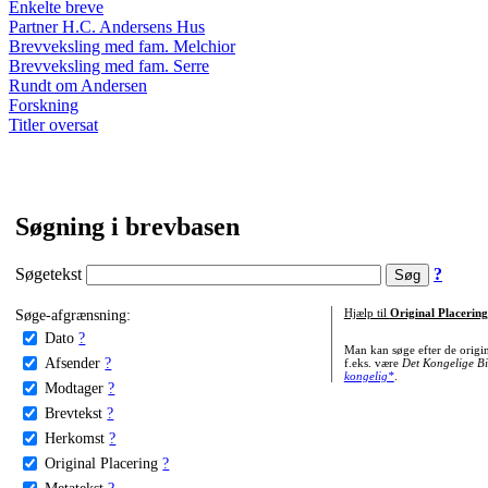
Enkelte breve
Partner H.C. Andersens Hus
Brevveksling med fam. Melchior
Brevveksling med fam. Serre
Rundt om Andersen
Forskning
Titler oversat
Søgning i brevbasen
Søgetekst
?
Søge-afgrænsning:
Hjælp til
Original Placering
Dato
?
Man kan søge efter de origi
Afsender
?
f.eks. være
Det Kongelige Bi
kongelig*
.
Modtager
?
Brevtekst
?
Herkomst
?
Original Placering
?
Metatekst
?