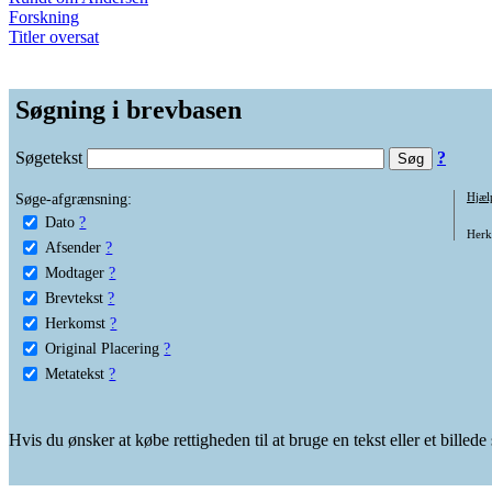
Forskning
Titler oversat
Søgning i brevbasen
Søgetekst
?
Søge-afgrænsning:
Hjæl
Dato
?
Herko
Afsender
?
Modtager
?
Brevtekst
?
Herkomst
?
Original Placering
?
Metatekst
?
Hvis du ønsker at købe rettigheden til at bruge en tekst eller et billed