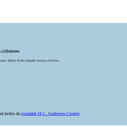
p til
Herkomst
:
mst: kilden til den digitale version af brevet.
e så bedes du
kontakte H.C. Andersen-Centret