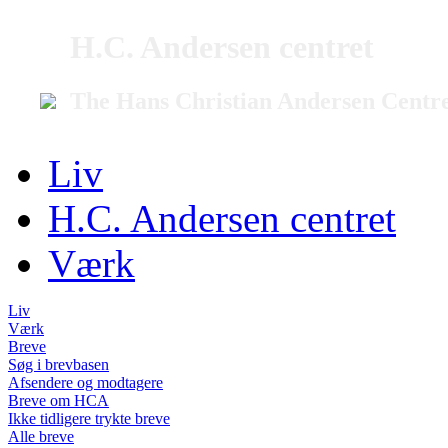
H.C. Andersen centret
The Hans Christian Andersen Centr
Liv
H.C. Andersen centret
Værk
Liv
Værk
Breve
Søg i brevbasen
Afsendere og modtagere
Breve om HCA
Ikke tidligere trykte breve
Alle breve