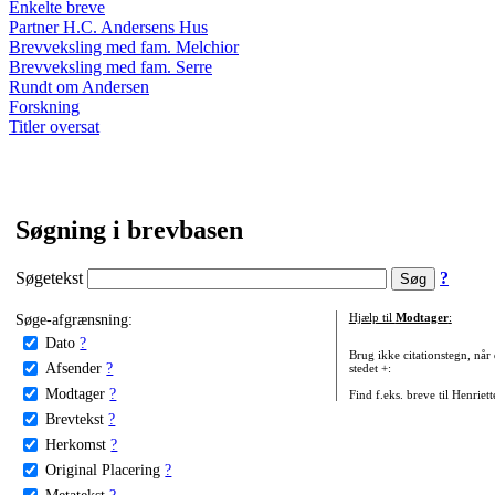
Enkelte breve
Partner H.C. Andersens Hus
Brevveksling med fam. Melchior
Brevveksling med fam. Serre
Rundt om Andersen
Forskning
Titler oversat
Søgning i brevbasen
Søgetekst
?
Søge-afgrænsning:
Hjælp til
Modtager
:
Dato
?
Brug ikke citationstegn, når
Afsender
?
stedet +:
Modtager
?
Find f.eks. breve til Henriet
Brevtekst
?
Herkomst
?
Original Placering
?
Metatekst
?