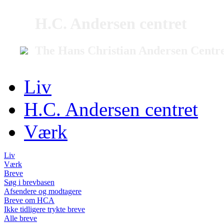
H.C. Andersen centret
The Hans Christian Andersen Centr
Liv
H.C. Andersen centret
Værk
Liv
Værk
Breve
Søg i brevbasen
Afsendere og modtagere
Breve om HCA
Ikke tidligere trykte breve
Alle breve