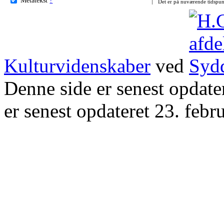
Det er på nuværende tidspun
Kulturvidenskaber
ved
Denne side er senest opdat
er senest opdateret 23. febr