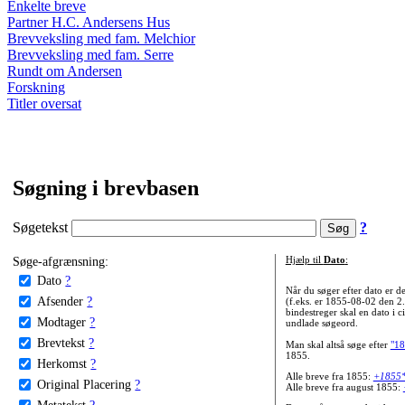
Enkelte breve
Partner H.C. Andersens Hus
Brevveksling med fam. Melchior
Brevveksling med fam. Serre
Rundt om Andersen
Forskning
Titler oversat
Søgning i brevbasen
Søgetekst
?
Søge-afgrænsning:
Hjælp til
Dato
:
Dato
?
Når du søger efter dato er
Afsender
?
(f.eks. er 1855-08-02 den 2
bindestreger skal en dato i c
Modtager
?
undlade søgeord.
Brevtekst
?
Man skal altså søge efter
"18
1855.
Herkomst
?
Alle breve fra 1855:
+1855
Original Placering
?
Alle breve fra august 1855:
Metatekst
?