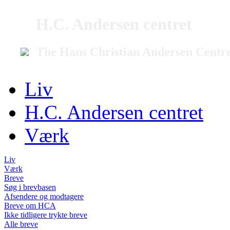
H.C. Andersen centret
The Hans Christian Andersen Centr
Liv
H.C. Andersen centret
Værk
Liv
Værk
Breve
Søg i brevbasen
Afsendere og modtagere
Breve om HCA
Ikke tidligere trykte breve
Alle breve