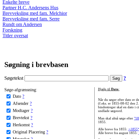
Enkelte breve
Partner H.C. Andersens Hus
Brevveksling med fam. Melchior
Brevveksling med fam. Serre
Rundt om Andersen
Forskning
Titler oversat
Søgning i brevbasen
Søgetekst
?
Søge-afgrænsning:
Hjælp til
Dato
:
Dato
?
Når du søger efter dato er
Afsender
?
(f.eks. er 1855-08-02 den 2
bindestreger skal en dato i c
Modtager
?
undlade søgeord.
Brevtekst
?
Man skal altså søge efter
"18
1855.
Herkomst
?
Alle breve fra 1855:
+1855
Original Placering
?
Alle breve fra august 1855:
Metatekst
?