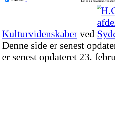
Det er på nuværende tidspun
Kulturvidenskaber
ved
Denne side er senest opdat
er senest opdateret 23. febr