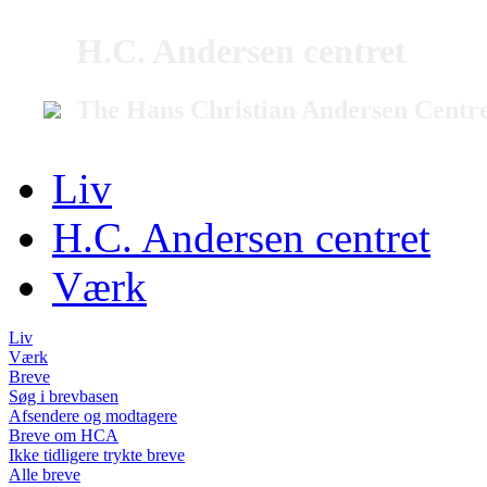
H.C. Andersen centret
The Hans Christian Andersen Centr
Liv
H.C. Andersen centret
Værk
Liv
Værk
Breve
Søg i brevbasen
Afsendere og modtagere
Breve om HCA
Ikke tidligere trykte breve
Alle breve