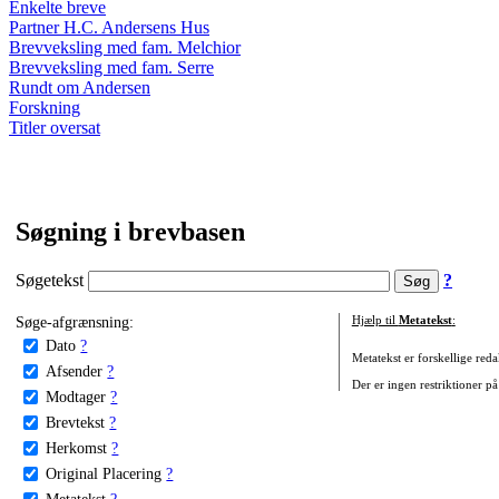
Enkelte breve
Partner H.C. Andersens Hus
Brevveksling med fam. Melchior
Brevveksling med fam. Serre
Rundt om Andersen
Forskning
Titler oversat
Søgning i brevbasen
Søgetekst
?
Søge-afgrænsning:
Hjælp til
Metatekst
:
Dato
?
Metatekst er forskellige reda
Afsender
?
Der er ingen restriktioner på
Modtager
?
Brevtekst
?
Herkomst
?
Original Placering
?
Metatekst
?