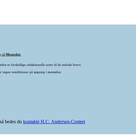
p til
Metatekst
:
ekst er forskellige redaktionelle noter til de enkelte breve.
r ingen restriktioner på søgning i metatekst.
e så bedes du
kontakte H.C. Andersen-Centret