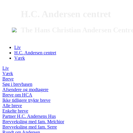
H.C. Andersen centret
The Hans Christian Andersen Centr
Liv
H.C. Andersen centret
Værk
Liv
Værk
Breve
Søg i brevbasen
Afsendere og modtagere
Breve om HCA
Ikke tidligere trykte breve
Alle breve
Enkelte breve
Partner H.C. Andersens Hus
Brevveksling med fam. Melchior
Brevveksling med fam. Serre
Rundt om Andersen