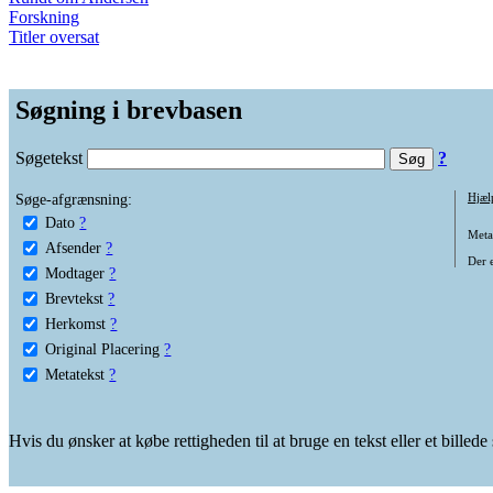
Forskning
Titler oversat
Søgning i brevbasen
Søgetekst
?
Søge-afgrænsning:
Hjæl
Dato
?
Metat
Afsender
?
Der e
Modtager
?
Brevtekst
?
Herkomst
?
Original Placering
?
Metatekst
?
Hvis du ønsker at købe rettigheden til at bruge en tekst eller et billed