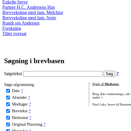
Enkelte breve
Partner H.C. Andersens Hus
Brevveksling med fam. Melchior
Brevveksling med fam. Serre
Rundt om Andersen
Forskning
Titler oversat
Søgning i brevbasen
Søgetekst
?
Søge-afgrænsning:
Hjælp til
Modtager
:
Dato
?
Brug ikke citationstegn, når
Afsender
?
stedet +:
Modtager
?
Find f.eks. breve til Henriet
Brevtekst
?
Herkomst
?
Original Placering
?
Metatekst
?