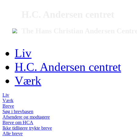
H.C. Andersen centret
The Hans Christian Andersen Centr
Liv
H.C. Andersen centret
Værk
Liv
Værk
Breve
Søg i brevbasen
Afsendere og modtagere
Breve om HCA
Ikke tidligere trykte breve
Alle breve