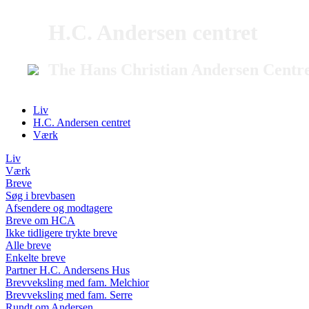
H.C. Andersen centret
The Hans Christian Andersen Centr
Liv
H.C. Andersen centret
Værk
Liv
Værk
Breve
Søg i brevbasen
Afsendere og modtagere
Breve om HCA
Ikke tidligere trykte breve
Alle breve
Enkelte breve
Partner H.C. Andersens Hus
Brevveksling med fam. Melchior
Brevveksling med fam. Serre
Rundt om Andersen