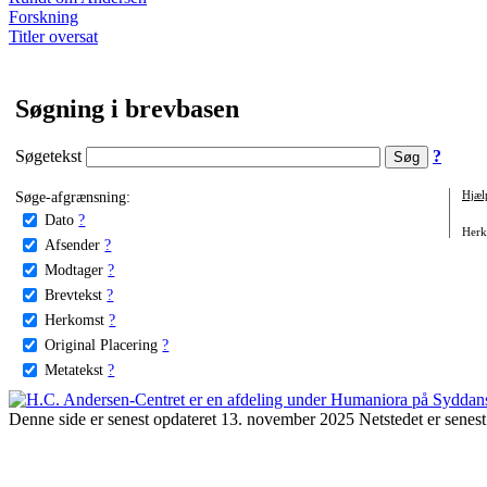
Forskning
Titler oversat
Søgning i brevbasen
Søgetekst
?
Søge-afgrænsning:
Hjæl
Dato
?
Herko
Afsender
?
Modtager
?
Brevtekst
?
Herkomst
?
Original Placering
?
Metatekst
?
Denne side er senest opdateret 13. november 2025 Netstedet er senest