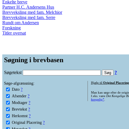
Enkelte breve
Partner H.C. Andersens Hus
Brevveksling med fam. Melchior
Brevveksling med fam. Serre
Rundt om Andersen
Forskning
Titler oversat
Søgning i brevbasen
Søgetekst
?
Søge-afgrænsning:
Hjælp til
Original Placering
Dato
?
Man kan søge efter de origi
Afsender
?
f.eks. være
Det Kongelige Bi
kongelig*
.
Modtager
?
Brevtekst
?
Herkomst
?
Original Placering
?
Metatekst
?