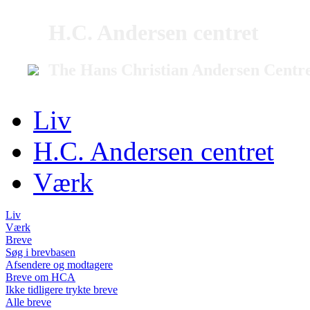
H.C. Andersen centret
The Hans Christian Andersen Centr
Liv
H.C. Andersen centret
Værk
Liv
Værk
Breve
Søg i brevbasen
Afsendere og modtagere
Breve om HCA
Ikke tidligere trykte breve
Alle breve