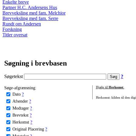
Enkelte breve
Partner H.C. Andersens Hus
Brevveksling med fam. Melchior
Brevveksling med fam. Serre
Rundt om Andersen
Forskning
Titler oversat
Søgning i brevbasen
Søgetekst
?
Søge-afgrænsning:
Hjælp til
Herkomst
:
Dato
?
Herkomst: kilden til den digi
Afsender
?
Modtager
?
Brevtekst
?
Herkomst
?
Original Placering
?
Metatekst
?