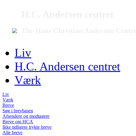
H.C. Andersen centret
The Hans Christian Andersen Centr
Liv
H.C. Andersen centret
Værk
Liv
Værk
Breve
Søg i brevbasen
Afsendere og modtagere
Breve om HCA
Ikke tidligere trykte breve
Alle breve