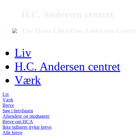
H.C. Andersen centret
The Hans Christian Andersen Centr
Liv
H.C. Andersen centret
Værk
Liv
Værk
Breve
Søg i brevbasen
Afsendere og modtagere
Breve om HCA
Ikke tidligere trykte breve
Alle breve