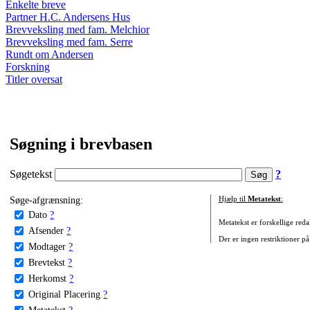
Enkelte breve
Partner H.C. Andersens Hus
Brevveksling med fam. Melchior
Brevveksling med fam. Serre
Rundt om Andersen
Forskning
Titler oversat
Søgning i brevbasen
Søgetekst
?
Søge-afgrænsning:
Hjælp til
Metatekst
:
Dato
?
Metatekst er forskellige reda
Afsender
?
Der er ingen restriktioner på
Modtager
?
Brevtekst
?
Herkomst
?
Original Placering
?
Metatekst
?