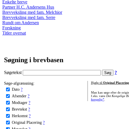
Enkelte breve
Partner H.C. Andersens Hus
Brevveksling med fam. Melchior
Brevveksling med fam. Serre
Rundt om Andersen
Forskning
Titler oversat
Søgning i brevbasen
Søgetekst
?
Søge-afgrænsning:
Hjælp til
Original Placering
Dato
?
Man kan søge efter de origi
Afsender
?
f.eks. være
Det Kongelige Bi
kongelig*
.
Modtager
?
Brevtekst
?
Herkomst
?
Original Placering
?
Metatekst
?