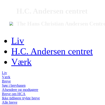
H.C. Andersen centret
The Hans Christian Andersen Centr
Liv
H.C. Andersen centret
Værk
Liv
Værk
Breve
Søg i brevbasen
Afsendere og modtagere
Breve om HCA
Ikke tidligere trykte breve
Alle breve