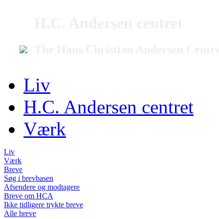
H.C. Andersen centret
The Hans Christian Andersen Centr
Liv
H.C. Andersen centret
Værk
Liv
Værk
Breve
Søg i brevbasen
Afsendere og modtagere
Breve om HCA
Ikke tidligere trykte breve
Alle breve