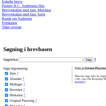
Enkelte breve
Partner H.C. Andersens Hus
Brevveksling med fam. Melchior
Brevveksling med fam. Serre
Rundt om Andersen
Forskning
Titler oversat
Søgning i brevbasen
Søgetekst
?
Søge-afgrænsning:
Hjælp til
Original Placering
Dato
?
Man kan søge efter de origi
Afsender
?
f.eks. være
Det Kongelige Bi
kongelig*
.
Modtager
?
Brevtekst
?
Herkomst
?
Original Placering
?
Metatekst
?