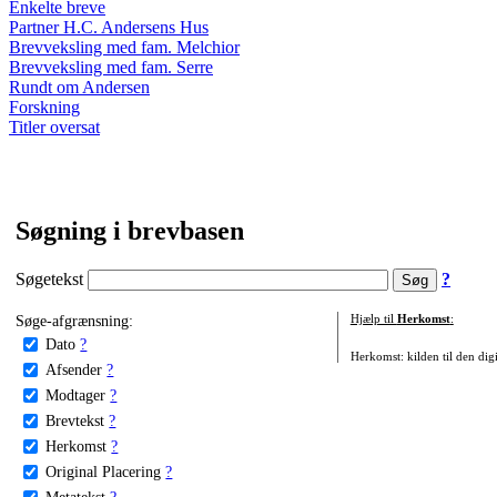
Enkelte breve
Partner H.C. Andersens Hus
Brevveksling med fam. Melchior
Brevveksling med fam. Serre
Rundt om Andersen
Forskning
Titler oversat
Søgning i brevbasen
Søgetekst
?
Søge-afgrænsning:
Hjælp til
Herkomst
:
Dato
?
Herkomst: kilden til den digi
Afsender
?
Modtager
?
Brevtekst
?
Herkomst
?
Original Placering
?
Metatekst
?