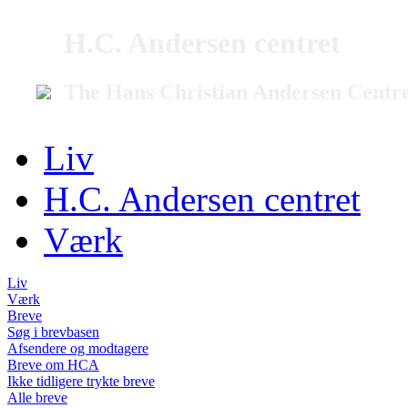
H.C. Andersen centret
The Hans Christian Andersen Centr
Liv
H.C. Andersen centret
Værk
Liv
Værk
Breve
Søg i brevbasen
Afsendere og modtagere
Breve om HCA
Ikke tidligere trykte breve
Alle breve