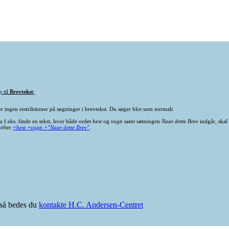
p til
Brevtekst
:
er ingen restriktioner på søgninger i brevtekst. Du søger blot som normalt.
u f.eks. finde en tekst, hvor både ordet
hest
og
vogn
samt sætningen
Naar dette Brev
indgår, skal
 efter
+hest +vogn +"Naar dette Brev"
.
e så bedes du
kontakte H.C. Andersen-Centret