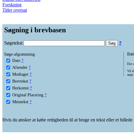
Forskning
Titler oversat
Søgning i brevbasen
Søgetekst
?
Søge-afgrænsning:
Hjæl
Dato
?
Der 
Afsender
?
Vil d
Modtager
?
søge
Brevtekst
?
Herkomst
?
Original Placering
?
Metatekst
?
Hvis du ønsker at købe rettigheden til at bruge en tekst eller et billed