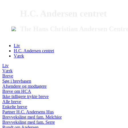
H.C. Andersen centret
The Hans Christian Andersen Centr
Liv
H.C. Andersen centret
Værk
Liv
Værk
Breve
Søg i brevbasen
Afsendere og modtagere
Breve om HCA
Ikke tidligere trykte breve
Alle breve
Enkelte breve
Partner H.C. Andersens Hus
Brevveksling med fam. Melchior
Brevveksling med fam. Serre
Rundt om Andersen