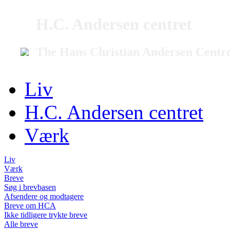
H.C. Andersen centret
The Hans Christian Andersen Centr
Liv
H.C. Andersen centret
Værk
Liv
Værk
Breve
Søg i brevbasen
Afsendere og modtagere
Breve om HCA
Ikke tidligere trykte breve
Alle breve