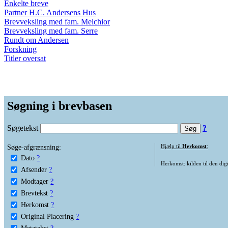
Enkelte breve
Partner H.C. Andersens Hus
Brevveksling med fam. Melchior
Brevveksling med fam. Serre
Rundt om Andersen
Forskning
Titler oversat
Søgning i brevbasen
Søgetekst
?
Søge-afgrænsning:
Hjælp til
Herkomst
:
Dato
?
Herkomst: kilden til den digi
Afsender
?
Modtager
?
Brevtekst
?
Herkomst
?
Original Placering
?
Metatekst
?