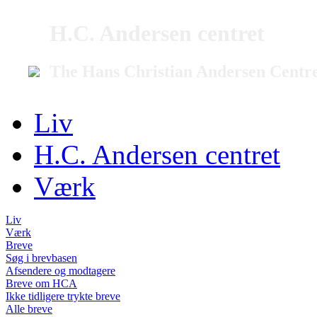
H.C. Andersen centret
The Hans Christian Andersen Centr
Liv
H.C. Andersen centret
Værk
Liv
Værk
Breve
Søg i brevbasen
Afsendere og modtagere
Breve om HCA
Ikke tidligere trykte breve
Alle breve