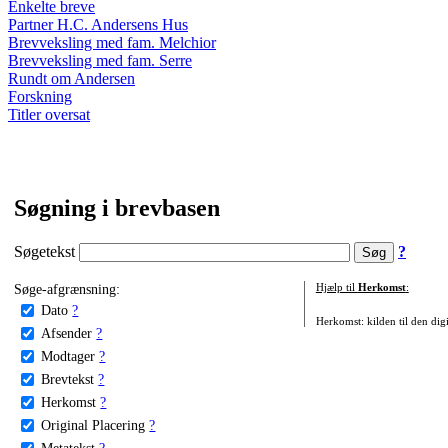
Enkelte breve
Partner H.C. Andersens Hus
Brevveksling med fam. Melchior
Brevveksling med fam. Serre
Rundt om Andersen
Forskning
Titler oversat
Søgning i brevbasen
Søgetekst
?
Søge-afgrænsning:
Hjælp til
Herkomst
:
Dato
?
Herkomst: kilden til den digi
Afsender
?
Modtager
?
Brevtekst
?
Herkomst
?
Original Placering
?
Metatekst
?