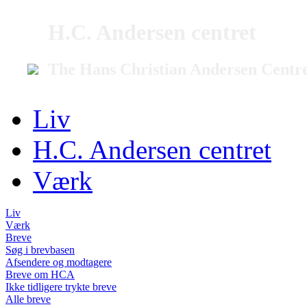
H.C. Andersen centret
The Hans Christian Andersen Centr
Liv
H.C. Andersen centret
Værk
Liv
Værk
Breve
Søg i brevbasen
Afsendere og modtagere
Breve om HCA
Ikke tidligere trykte breve
Alle breve