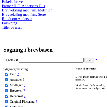
Enkelte breve
Partner H.C. Andersens Hus
Brevveksling med fam. Melchior
Brevveksling med fam. Serre
Rundt om Andersen
Forskning
Titler oversat
Søgning i brevbasen
Søgetekst
?
Søge-afgrænsning:
Hjælp til
Brevtekst
:
Dato
?
Der er ingen restriktioner p
Afsender
?
normalt.
Modtager
?
Vil du f.eks. finde en tekst,
Naar dette Brev
indgår, skal
Brevtekst
?
Herkomst
?
Original Placering
?
Metatekst
?