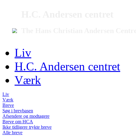
H.C. Andersen centret
The Hans Christian Andersen Centr
Liv
H.C. Andersen centret
Værk
Liv
Værk
Breve
Søg i brevbasen
Afsendere og modtagere
Breve om HCA
Ikke tidligere trykte breve
Alle breve