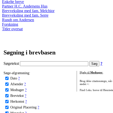
Enkelte breve
Partner H.C. Andersens Hus
Brevveksling med fam. Melchior
Brevveksling med fam. Serre
Rundt om Andersen
Forskning
Titler oversat
Søgning i brevbasen
Søgetekst
?
Søge-afgrænsning:
Hjælp til
Modtager
:
Dato
?
Brug ikke citationstegn, når
Afsender
?
stedet +:
Modtager
?
Find f.eks. breve til Henriet
Brevtekst
?
Herkomst
?
Original Placering
?
Metatekst
?