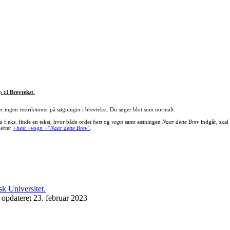
p til
Brevtekst
:
er ingen restriktioner på søgninger i brevtekst. Du søger blot som normalt.
u f.eks. finde en tekst, hvor både ordet
hest
og
vogn
samt sætningen
Naar dette Brev
indgår, skal
 efter
+hest +vogn +"Naar dette Brev"
.
 opdateret 23. februar 2023