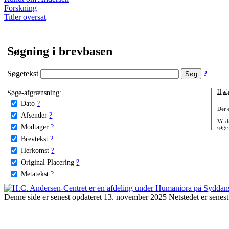
Forskning
Titler oversat
Søgning i brevbasen
Søgetekst
?
Søge-afgrænsning:
Hjæl
Dato
?
Der 
Afsender
?
Vil d
Modtager
?
søge
Brevtekst
?
Herkomst
?
Original Placering
?
Metatekst
?
Denne side er senest opdateret 13. november 2025 Netstedet er senest