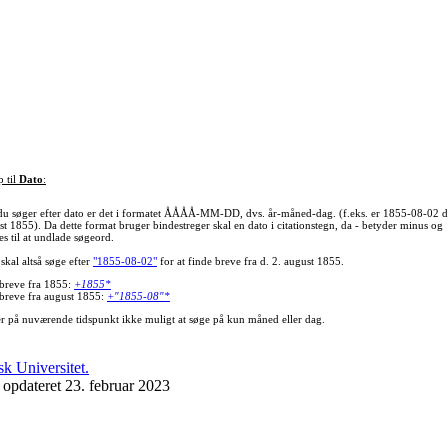
p til
Dato
:
du søger efter dato er det i formatet ÅÅÅÅ-MM-DD, dvs. år-måned-dag. (f.eks. er 1855-08-02 d
st 1855). Da dette format bruger bindestreger skal en dato i citationstegn, da - betyder minus og
s til at undlade søgeord.
skal altså søge efter
"1855-08-02"
for at finde breve fra d. 2. august 1855.
 breve fra 1855:
+1855*
 breve fra august 1855:
+"1855-08"*
er på nuværende tidspunkt ikke muligt at søge på kun måned eller dag.
 opdateret 23. februar 2023