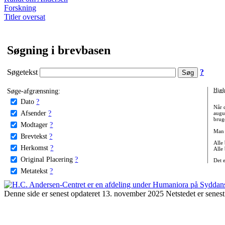
Forskning
Titler oversat
Søgning i brevbasen
Søgetekst
?
Søge-afgrænsning:
Hjæl
Dato
?
Når 
Afsender
?
augu
bruge
Modtager
?
Man 
Brevtekst
?
Alle
Herkomst
?
Alle
Original Placering
?
Det 
Metatekst
?
Denne side er senest opdateret 13. november 2025 Netstedet er senest