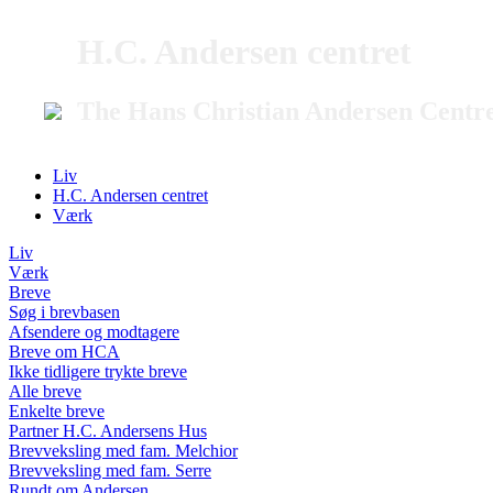
H.C. Andersen centret
The Hans Christian Andersen Centr
Liv
H.C. Andersen centret
Værk
Liv
Værk
Breve
Søg i brevbasen
Afsendere og modtagere
Breve om HCA
Ikke tidligere trykte breve
Alle breve
Enkelte breve
Partner H.C. Andersens Hus
Brevveksling med fam. Melchior
Brevveksling med fam. Serre
Rundt om Andersen