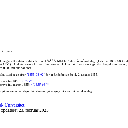
p til
Dato
:
du søger efter dato er det i formatet ÅÅÅÅ-MM-DD, dvs. år-måned-dag. (f.eks. er 1855-08-02 d
st 1855). Da dette format bruger bindestreger skal en dato i citationstegn, da - betyder minus og
s til at undlade søgeord.
skal altså søge efter
"1855-08-02"
for at finde breve fra d. 2. august 1855.
 breve fra 1855:
+1855*
 breve fra august 1855:
+"1855-08"*
er på nuværende tidspunkt ikke muligt at søge på kun måned eller dag.
 opdateret 23. februar 2023