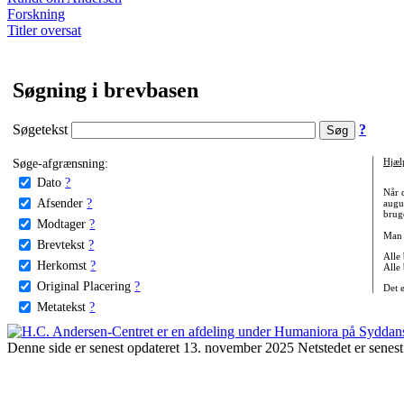
Forskning
Titler oversat
Søgning i brevbasen
Søgetekst
?
Søge-afgrænsning:
Hjæl
Dato
?
Når 
Afsender
?
augu
bruge
Modtager
?
Man 
Brevtekst
?
Alle
Herkomst
?
Alle
Original Placering
?
Det 
Metatekst
?
Denne side er senest opdateret 13. november 2025 Netstedet er senest