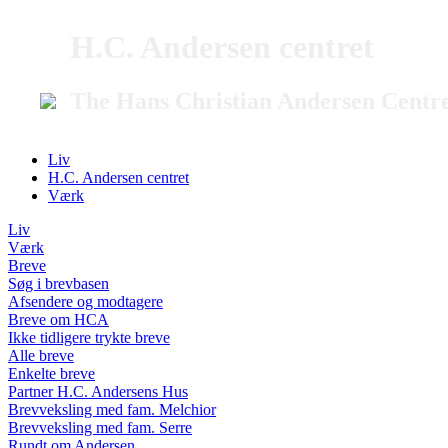
H.C. Andersen centret
The Hans Christian Andersen Centr
Liv
H.C. Andersen centret
Værk
Liv
Værk
Breve
Søg i brevbasen
Afsendere og modtagere
Breve om HCA
Ikke tidligere trykte breve
Alle breve
Enkelte breve
Partner H.C. Andersens Hus
Brevveksling med fam. Melchior
Brevveksling med fam. Serre
Rundt om Andersen