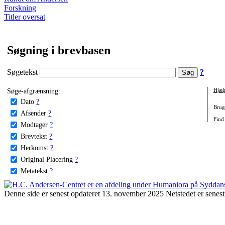
Forskning
Titler oversat
Søgning i brevbasen
Søgetekst
?
Søge-afgrænsning:
Hjæl
Dato
?
Brug 
Afsender
?
Find
Modtager
?
Brevtekst
?
Herkomst
?
Original Placering
?
Metatekst
?
Denne side er senest opdateret 13. november 2025 Netstedet er senest