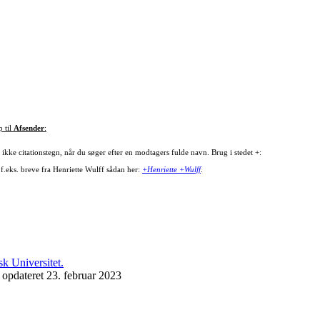
p til
Afsender
:
ikke citationstegn, når du søger efter en modtagers fulde navn. Brug i stedet +:
 f.eks. breve fra Henriette Wulff sådan her:
+Henriette +Wulff
.
 opdateret 23. februar 2023