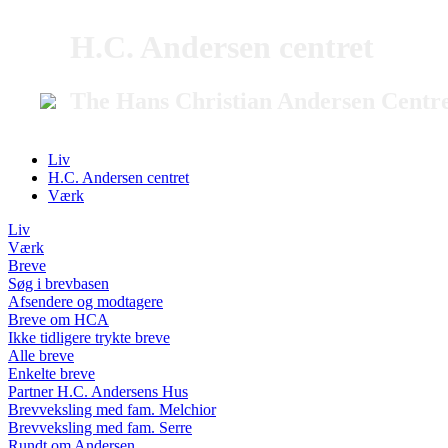
H.C. Andersen centret
The Hans Christian Andersen Centr
Liv
H.C. Andersen centret
Værk
Liv
Værk
Breve
Søg i brevbasen
Afsendere og modtagere
Breve om HCA
Ikke tidligere trykte breve
Alle breve
Enkelte breve
Partner H.C. Andersens Hus
Brevveksling med fam. Melchior
Brevveksling med fam. Serre
Rundt om Andersen