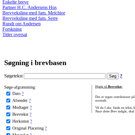
Enkelte breve
Partner H.C. Andersens Hus
Brevveksling med fam. Melchior
Brevveksling med fam. Serre
Rundt om Andersen
Forskning
Titler oversat
Søgning i brevbasen
Søgetekst
?
Søge-afgrænsning:
Hjælp til
Brevtekst
:
Dato
?
Der er ingen restriktioner p
Afsender
?
normalt.
Modtager
?
Vil du f.eks. finde en tekst,
Naar dette Brev
indgår, skal
Brevtekst
?
Herkomst
?
Original Placering
?
Metatekst
?