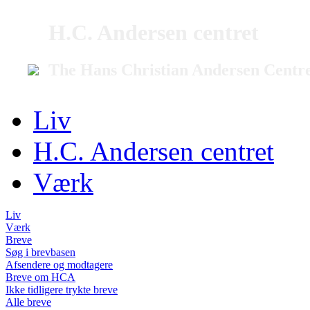
H.C. Andersen centret
The Hans Christian Andersen Centr
Liv
H.C. Andersen centret
Værk
Liv
Værk
Breve
Søg i brevbasen
Afsendere og modtagere
Breve om HCA
Ikke tidligere trykte breve
Alle breve