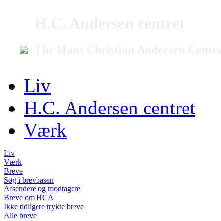
H.C. Andersen centret
The Hans Christian Andersen Centr
Liv
H.C. Andersen centret
Værk
Liv
Værk
Breve
Søg i brevbasen
Afsendere og modtagere
Breve om HCA
Ikke tidligere trykte breve
Alle breve