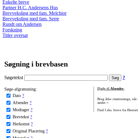
Enkelte breve
Partner H.C. Andersens Hus
Brevveksling med fam. Melchior
Brevveksling med fam. Serre
Rundt om Andersen
Forskning
Titler oversat
Søgning i brevbasen
Søgetekst
?
Søge-afgrænsning:
Hjælp til
Afsender
:
Dato
?
Brug ikke citationstegn, når
Afsender
?
stedet +:
Modtager
?
Find f.eks. breve fra Henrie
Brevtekst
?
Herkomst
?
Original Placering
?
Metatekst
?