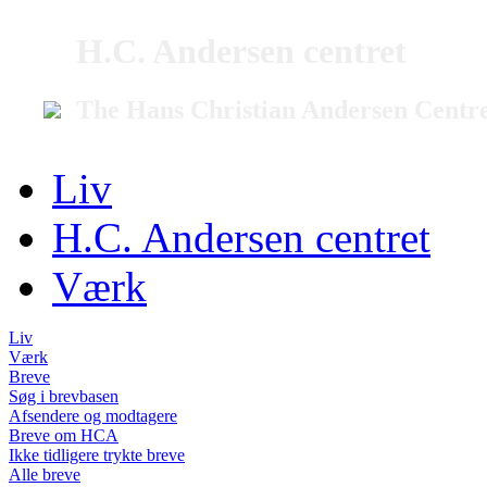
H.C. Andersen centret
The Hans Christian Andersen Centr
Liv
H.C. Andersen centret
Værk
Liv
Værk
Breve
Søg i brevbasen
Afsendere og modtagere
Breve om HCA
Ikke tidligere trykte breve
Alle breve