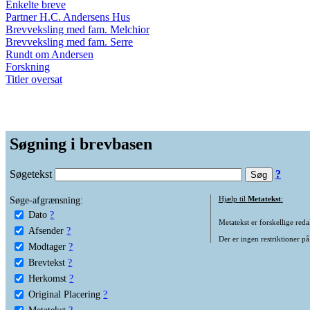
Enkelte breve
Partner H.C. Andersens Hus
Brevveksling med fam. Melchior
Brevveksling med fam. Serre
Rundt om Andersen
Forskning
Titler oversat
Søgning i brevbasen
Søgetekst
?
Søge-afgrænsning:
Hjælp til
Metatekst
:
Dato
?
Metatekst er forskellige reda
Afsender
?
Der er ingen restriktioner på
Modtager
?
Brevtekst
?
Herkomst
?
Original Placering
?
Metatekst
?