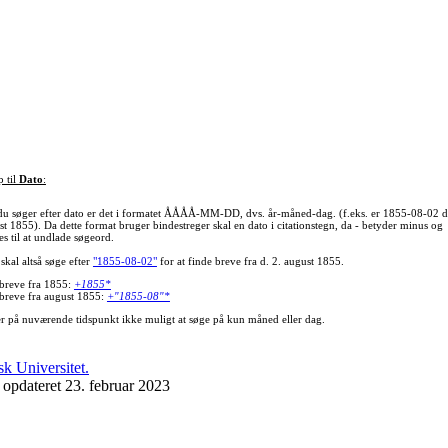
p til
Dato
:
du søger efter dato er det i formatet ÅÅÅÅ-MM-DD, dvs. år-måned-dag. (f.eks. er 1855-08-02 d
st 1855). Da dette format bruger bindestreger skal en dato i citationstegn, da - betyder minus og
s til at undlade søgeord.
skal altså søge efter
"1855-08-02"
for at finde breve fra d. 2. august 1855.
 breve fra 1855:
+1855*
 breve fra august 1855:
+"1855-08"*
er på nuværende tidspunkt ikke muligt at søge på kun måned eller dag.
 opdateret 23. februar 2023