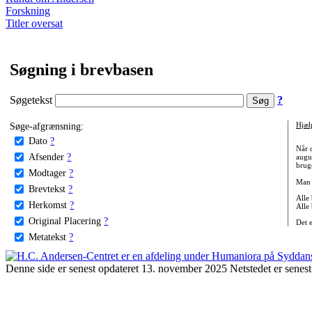
Forskning
Titler oversat
Søgning i brevbasen
Søgetekst
?
Søge-afgrænsning:
Hjæl
Dato
?
Når 
Afsender
?
augu
bruge
Modtager
?
Man 
Brevtekst
?
Alle
Herkomst
?
Alle
Original Placering
?
Det 
Metatekst
?
Denne side er senest opdateret 13. november 2025 Netstedet er senest