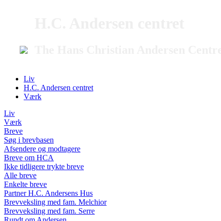
H.C. Andersen centret
The Hans Christian Andersen Centr
Liv
H.C. Andersen centret
Værk
Liv
Værk
Breve
Søg i brevbasen
Afsendere og modtagere
Breve om HCA
Ikke tidligere trykte breve
Alle breve
Enkelte breve
Partner H.C. Andersens Hus
Brevveksling med fam. Melchior
Brevveksling med fam. Serre
Rundt om Andersen