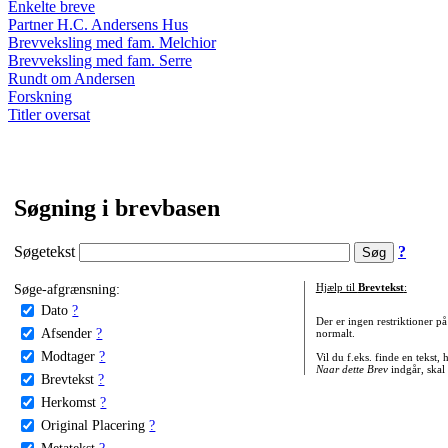
Enkelte breve
Partner H.C. Andersens Hus
Brevveksling med fam. Melchior
Brevveksling med fam. Serre
Rundt om Andersen
Forskning
Titler oversat
Søgning i brevbasen
Søgetekst
?
Søge-afgrænsning:
Hjælp til
Brevtekst
:
Dato
?
Der er ingen restriktioner p
Afsender
?
normalt.
Modtager
?
Vil du f.eks. finde en tekst,
Naar dette Brev
indgår, skal
Brevtekst
?
Herkomst
?
Original Placering
?
Metatekst
?