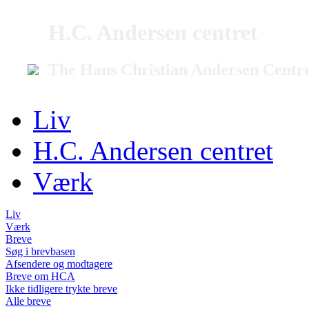
H.C. Andersen centret
The Hans Christian Andersen Centr
Liv
H.C. Andersen centret
Værk
Liv
Værk
Breve
Søg i brevbasen
Afsendere og modtagere
Breve om HCA
Ikke tidligere trykte breve
Alle breve