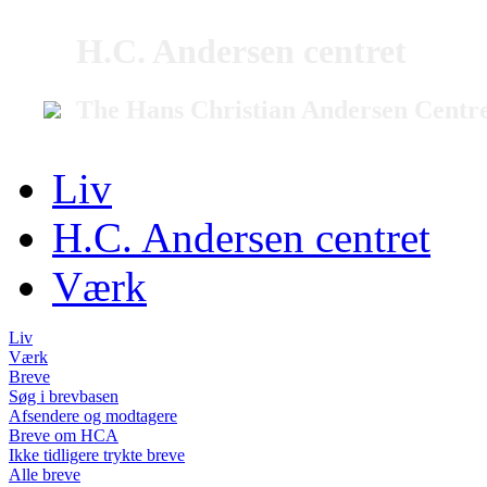
H.C. Andersen centret
The Hans Christian Andersen Centr
Liv
H.C. Andersen centret
Værk
Liv
Værk
Breve
Søg i brevbasen
Afsendere og modtagere
Breve om HCA
Ikke tidligere trykte breve
Alle breve