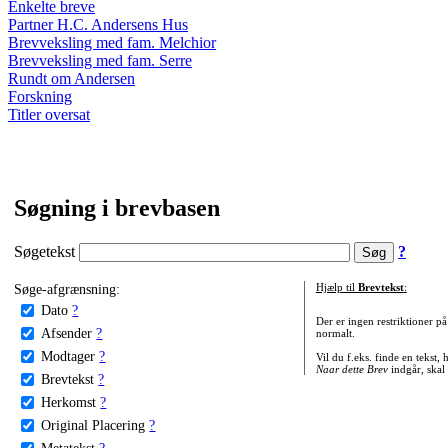
Enkelte breve
Partner H.C. Andersens Hus
Brevveksling med fam. Melchior
Brevveksling med fam. Serre
Rundt om Andersen
Forskning
Titler oversat
Søgning i brevbasen
Søgetekst
?
Søge-afgrænsning:
Hjælp til
Brevtekst
:
Dato
?
Der er ingen restriktioner p
Afsender
?
normalt.
Modtager
?
Vil du f.eks. finde en tekst,
Naar dette Brev
indgår, skal
Brevtekst
?
Herkomst
?
Original Placering
?
Metatekst
?