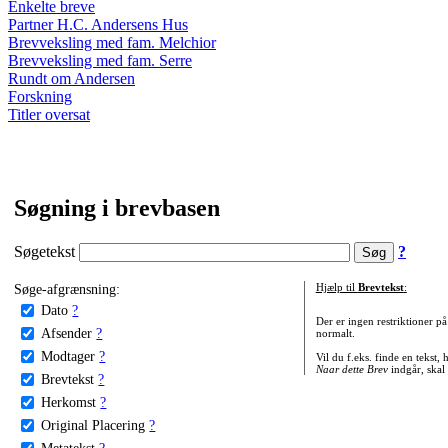
Enkelte breve
Partner H.C. Andersens Hus
Brevveksling med fam. Melchior
Brevveksling med fam. Serre
Rundt om Andersen
Forskning
Titler oversat
Søgning i brevbasen
Søgetekst
?
Søge-afgrænsning:
Hjælp til
Brevtekst
:
Dato
?
Der er ingen restriktioner p
Afsender
?
normalt.
Modtager
?
Vil du f.eks. finde en tekst,
Naar dette Brev
indgår, skal
Brevtekst
?
Herkomst
?
Original Placering
?
Metatekst
?