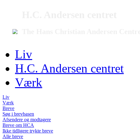
H.C. Andersen centret
The Hans Christian Andersen Centr
Liv
H.C. Andersen centret
Værk
Liv
Værk
Breve
Søg i brevbasen
Afsendere og modtagere
Breve om HCA
Ikke tidligere trykte breve
Alle breve