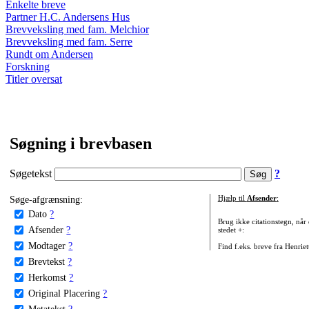
Enkelte breve
Partner H.C. Andersens Hus
Brevveksling med fam. Melchior
Brevveksling med fam. Serre
Rundt om Andersen
Forskning
Titler oversat
Søgning i brevbasen
Søgetekst
?
Søge-afgrænsning:
Hjælp til
Afsender
:
Dato
?
Brug ikke citationstegn, når
Afsender
?
stedet +:
Modtager
?
Find f.eks. breve fra Henrie
Brevtekst
?
Herkomst
?
Original Placering
?
Metatekst
?