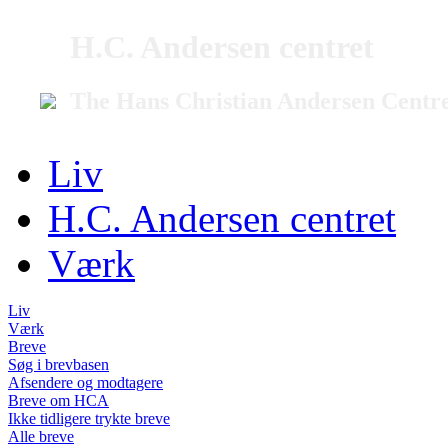
H.C. Andersen centret
The Hans Christian Andersen Centr
Liv
H.C. Andersen centret
Værk
Liv
Værk
Breve
Søg i brevbasen
Afsendere og modtagere
Breve om HCA
Ikke tidligere trykte breve
Alle breve