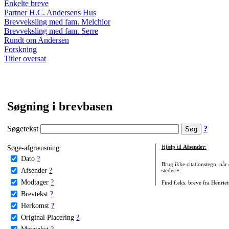
Enkelte breve
Partner H.C. Andersens Hus
Brevveksling med fam. Melchior
Brevveksling med fam. Serre
Rundt om Andersen
Forskning
Titler oversat
Søgning i brevbasen
Søgetekst
?
Søge-afgrænsning:
Hjælp til
Afsender
:
Dato
?
Brug ikke citationstegn, når
Afsender
?
stedet +:
Modtager
?
Find f.eks. breve fra Henrie
Brevtekst
?
Herkomst
?
Original Placering
?
Metatekst
?