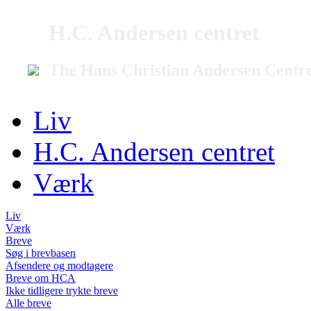
H.C. Andersen centret
The Hans Christian Andersen Centr
Liv
H.C. Andersen centret
Værk
Liv
Værk
Breve
Søg i brevbasen
Afsendere og modtagere
Breve om HCA
Ikke tidligere trykte breve
Alle breve