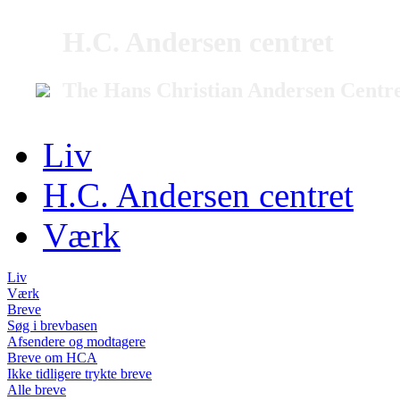
H.C. Andersen centret
The Hans Christian Andersen Centr
Liv
H.C. Andersen centret
Værk
Liv
Værk
Breve
Søg i brevbasen
Afsendere og modtagere
Breve om HCA
Ikke tidligere trykte breve
Alle breve