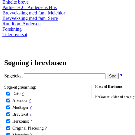
Enkelte breve
Partner H.C. Andersens Hus
Brevveksling med fam. Melchior
Brevveksling med fam. Serre
Rundt om Andersen
Forskning
Titler oversat
Søgning i brevbasen
Søgetekst
?
Søge-afgrænsning:
Hjælp til
Herkomst
:
Dato
?
Herkomst: kilden til den digi
Afsender
?
Modtager
?
Brevtekst
?
Herkomst
?
Original Placering
?
Metatekst
?