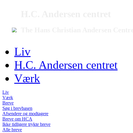
H.C. Andersen centret
The Hans Christian Andersen Centr
Liv
H.C. Andersen centret
Værk
Liv
Værk
Breve
Søg i brevbasen
Afsendere og modtagere
Breve om HCA
Ikke tidligere trykte breve
Alle breve