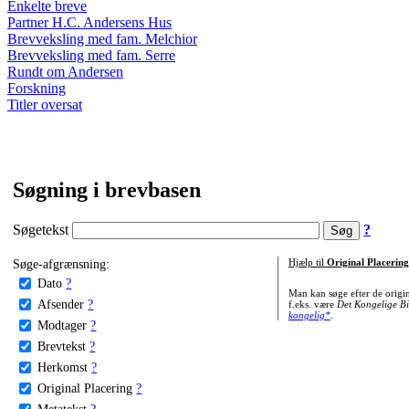
Enkelte breve
Partner H.C. Andersens Hus
Brevveksling med fam. Melchior
Brevveksling med fam. Serre
Rundt om Andersen
Forskning
Titler oversat
Søgning i brevbasen
Søgetekst
?
Søge-afgrænsning:
Hjælp til
Original Placering
Dato
?
Man kan søge efter de origi
Afsender
?
f.eks. være
Det Kongelige Bi
kongelig*
.
Modtager
?
Brevtekst
?
Herkomst
?
Original Placering
?
Metatekst
?