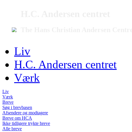
H.C. Andersen centret
The Hans Christian Andersen Centr
Liv
H.C. Andersen centret
Værk
Liv
Værk
Breve
Søg i brevbasen
Afsendere og modtagere
Breve om HCA
Ikke tidligere trykte breve
Alle breve