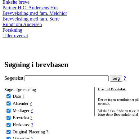
Enkelte breve
Partner H.C. Andersens Hus
Brevveksling med fam. Melchior
Brevveksling med fam. Serre
Rundt om Andersen
Forskning
Titler oversat
Søgning i brevbasen
Søgetekst
?
Søge-afgrænsning:
Hjælp til
Brevtekst
:
Dato
?
Der er ingen restriktioner p
Afsender
?
normalt.
Modtager
?
Vil du f.eks. finde en tekst,
Naar dette Brev
indgår, skal
Brevtekst
?
Herkomst
?
Original Placering
?
Metatekst
?