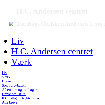
H.C. Andersen centret
The Hans Christian Andersen Centr
Liv
H.C. Andersen centret
Værk
Liv
Værk
Breve
Søg i brevbasen
Afsendere og modtagere
Breve om HCA
Ikke tidligere trykte breve
Alle breve