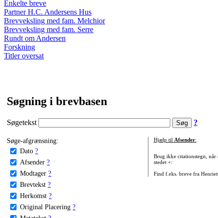
Enkelte breve
Partner H.C. Andersens Hus
Brevveksling med fam. Melchior
Brevveksling med fam. Serre
Rundt om Andersen
Forskning
Titler oversat
Søgning i brevbasen
Søgetekst
?
Søge-afgrænsning:
Hjælp til
Afsender
:
Dato
?
Brug ikke citationstegn, når
Afsender
?
stedet +:
Modtager
?
Find f.eks. breve fra Henrie
Brevtekst
?
Herkomst
?
Original Placering
?
Metatekst
?