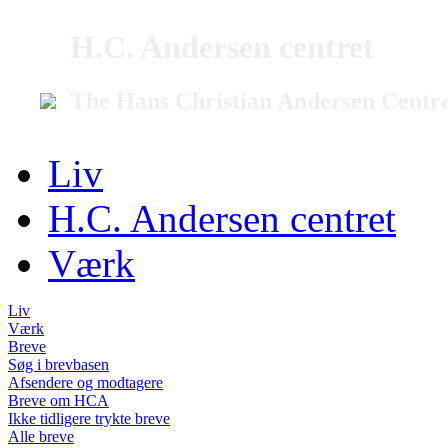
H.C. Andersen centret
The Hans Christian Andersen Centr
Liv
H.C. Andersen centret
Værk
Liv
Værk
Breve
Søg i brevbasen
Afsendere og modtagere
Breve om HCA
Ikke tidligere trykte breve
Alle breve