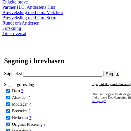
Enkelte breve
Partner H.C. Andersens Hus
Brevveksling med fam. Melchior
Brevveksling med fam. Serre
Rundt om Andersen
Forskning
Titler oversat
Søgning i brevbasen
Søgetekst
?
Søge-afgrænsning:
Hjælp til
Original Placering
Dato
?
Man kan søge efter de origi
Afsender
?
f.eks. være
Det Kongelige Bi
kongelig*
.
Modtager
?
Brevtekst
?
Herkomst
?
Original Placering
?
Metatekst
?