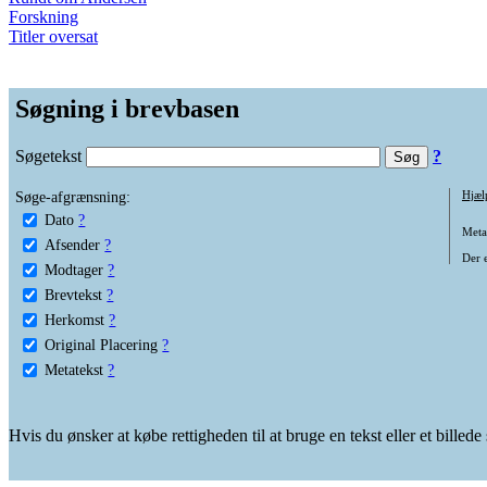
Forskning
Titler oversat
Søgning i brevbasen
Søgetekst
?
Søge-afgrænsning:
Hjæl
Dato
?
Metat
Afsender
?
Der e
Modtager
?
Brevtekst
?
Herkomst
?
Original Placering
?
Metatekst
?
Hvis du ønsker at købe rettigheden til at bruge en tekst eller et billed