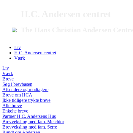
H.C. Andersen centret
The Hans Christian Andersen Centr
Liv
H.C. Andersen centret
Værk
Liv
Værk
Breve
Søg i brevbasen
Afsendere og modtagere
Breve om HCA
Ikke tidligere trykte breve
Alle breve
Enkelte breve
Partner H.C. Andersens Hus
Brevveksling med fam. Melchior
Brevveksling med fam. Serre
Rundt om Andersen