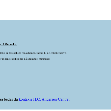
p til
Metatekst
:
ekst er forskellige redaktionelle noter til de enkelte breve.
r ingen restriktioner på søgning i metatekst.
e så bedes du
kontakte H.C. Andersen-Centret